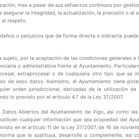
lización, mas a pesar de sus esfuerzos continuos por gestio
segurar la integridad, la actualización, la precisión o el 
 al respeto.
daños o perjuicios que de forma directa o indirecta pued
a sujeto, por la aceptación de las condiciones generales a 
enciaria o administrativa frente al Ayuntamiento. Particular
ocesal, extraprocesal o de cualquiera otro tipo que se i
o de esos datos. Asimismo, el Ayuntamiento tiene pote
quier orden jurisdiccional, derivadas de la utilización de
do lo previsto por el artículo 4.7 de la Ley 37/2007.
e Datos Abiertos del Ayuntamiento de Vigo, así como las
 reutilicen cualquier información que sea propiedad del Ay
isto en el artículo 11 de la Ley 37/2007, de 16 de noviem
o norma que la sustituya, desarrolle o complemente, así 