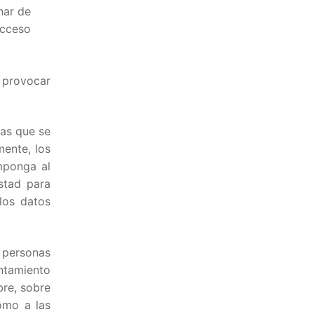
nar de
acceso
a provocar
las que se
mente, los
mponga al
stad para
 los datos
 personas
untamiento
bre, sobre
como a las