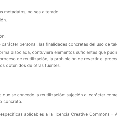
us metadatos, no sea alterado.
e uso
ión.
 Visualizadores
 la Ciencia y la Innovación
ón.
s
o de Vigo y la Innovación
 de impulso de la reutilización de la información
arácter personal, las finalidades concretas del uso de tal
forma disociada, contuviera elementos suficientes que pudi
 proceso de reutilización, la prohibición de revertir el proc
atos Abiertos
scador, asistente, chatbot con Inteligencia Artificial
 datos
os obtenidos de otras fuentes.
 de la ciudad de Vigo
 cookies
rt city VCI+ 2.0
la que se concede la reutilización: sujeción al carácter come
so concreto.
 específicas aplicables a la licencia Creative Commons – A