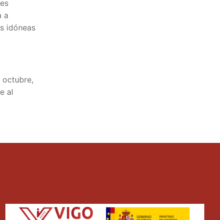
nes
a a
as idóneas
 octubre,
e al