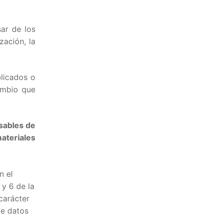
ar de los
zación, la
licados o
ambio que
sables de
ateriales
n el
 y 6 de la
carácter
de datos