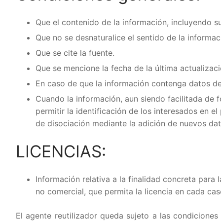
Uso de datos
Que el contenido de la información, incluyendo s
Condiciones d
Innovación
Que no se desnaturalice el sentido de la informac
Aplicaciones y
Vigo Ciudad de
Acerca de
Que se cite la fuente.
Que se mencione la fecha de la última actualizaci
Desarrolladore
El Ayuntamient
Plan Municipal
Idioma:
En caso de que la información contenga datos de c
Aviso Legal
App «Vigo»
Accesibilidad
Galego
Cuando la información, aun siendo facilitada de 
permitir la identificación de los interesados en el
Solicitud de D
Vigo 25 AI – Bu
Protección de
Español
de disociación mediante la adición de nuevos dat
Gemelo digital
Política sobre
LICENCIAS:
Plataforma sma
Acerca de
Información relativa a la finalidad concreta para 
no comercial, que permita la licencia en cada ca
El agente reutilizador queda sujeto a las condiciones