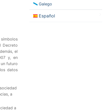
Galego
Español
 símbolos
l Decreto
Además, el
007 y, en
 un futuro
los datos
 sociedad
cias, a
ociedad a