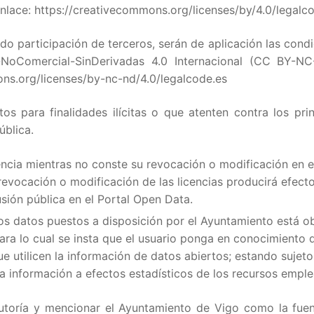
enlace: https://creativecommons.org/licenses/by/4.0/legalc
do participación de terceros, serán de aplicación las cond
-NoComercial-SinDerivadas 4.0 Internacional (CC BY-NC
ons.org/licenses/by-nc-nd/4.0/legalcode.es
os para finalidades ilícitas o que atenten contra los pri
ública.
gencia mientras no conste su revocación o modificación en e
evocación o modificación de las licencias producirá efect
sión pública en el Portal Open Data.
los datos puestos a disposición por el Ayuntamiento está o
ara lo cual se insta que el usuario ponga en conocimiento 
e utilicen la información de datos abiertos; estando suje
ra información a efectos estadísticos de los recursos empl
utoría y mencionar el Ayuntamiento de Vigo como la fuen