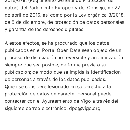
2016/679, (Reglamento General de Protección de
Condiciones de uso
Innovación
datos) del Parlamento Europeo y del Consejo, de 27
de abril de 2016, así como por la Ley orgánica 3/2018,
Aplicaciones y Visualizadores
Vigo Ciudad de la Ciencia y la Innovación
Acerca de
de 5 de diciembre, de protección de datos personales
Desarrolladores
El Ayuntamiento de Vigo y la Innovación
Plan Municipal de impulso de la reutilización de
y garantía de los derechos digitales.
Idioma:
la información
Aviso Legal
App «Vigo»
Galego
A estos efectos, se ha procurado que los datos
Accesibilidad
publicados en el Portal Open Data sean objeto de un
Solicitud de Datos Abiertos
Vigo 25 AI – Buscador, asistente, chatbot con
Español
proceso de disociación no reversible y anonimización
Inteligencia Artificial
Protección de datos
siempre que sea posible, de forma previa a su
publicación; de modo que se impida la identificación
Gemelo digital de la ciudad de Vigo
Política sobre cookies
de personas a través de los datos publicados.
Quien se considere lesionado en su derecho a la
Plataforma smart city VCI+ 2.0
Acerca de
protección de datos de carácter personal puede
contactar con el Ayuntamiento de Vigo a través del
siguiente correo electrónico: dpd@vigo.org