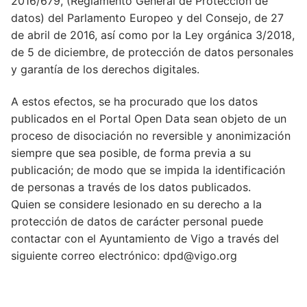
2016/679, (Reglamento General de Protección de
Condiciones de uso
Innovación
datos) del Parlamento Europeo y del Consejo, de 27
de abril de 2016, así como por la Ley orgánica 3/2018,
Aplicaciones y Visualizadores
Vigo Ciudad de la Ciencia y la Innovación
Acerca de
de 5 de diciembre, de protección de datos personales
Desarrolladores
El Ayuntamiento de Vigo y la Innovación
Plan Municipal de impulso de la reutilización de
y garantía de los derechos digitales.
Idioma:
la información
Aviso Legal
App «Vigo»
Galego
A estos efectos, se ha procurado que los datos
Accesibilidad
publicados en el Portal Open Data sean objeto de un
Solicitud de Datos Abiertos
Vigo 25 AI – Buscador, asistente, chatbot con
Español
proceso de disociación no reversible y anonimización
Inteligencia Artificial
Protección de datos
siempre que sea posible, de forma previa a su
publicación; de modo que se impida la identificación
Gemelo digital de la ciudad de Vigo
Política sobre cookies
de personas a través de los datos publicados.
Quien se considere lesionado en su derecho a la
Plataforma smart city VCI+ 2.0
Acerca de
protección de datos de carácter personal puede
contactar con el Ayuntamiento de Vigo a través del
siguiente correo electrónico: dpd@vigo.org