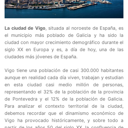
Condiciones de uso
Innovación
Aplicaciones y Visualizadores
Vigo Ciudad de la Ciencia y la Innovación
Acerca de
Desarrolladores
La ciudad de Vigo
, situada al noroeste de España, es
El Ayuntamiento de Vigo y la Innovación
Plan Municipal de impulso de la reutilización de
Idioma:
el municipio más poblado de Galicia y ha sido la
la información
Aviso Legal
App «Vigo»
Galego
ciudad con mayor crecimiento demográfico durante el
Accesibilidad
siglo XX en Europa y es, a día de hoy, una de las
Solicitud de Datos Abiertos
Vigo 25 AI – Buscador, asistente, chatbot con
Español
ciudades más jóvenes de España.
Inteligencia Artificial
Protección de datos
Vigo tiene una población de casi 300.000 habitantes
Gemelo digital de la ciudad de Vigo
Política sobre cookies
aunque en realidad cada día viven, trabajan y estudian
en esta ciudad casi medio millón de personas,
Plataforma smart city VCI+ 2.0
Acerca de
representando el 32% de la población de la provincia
de Pontevedra y el 12% de la población de Galicia.
Para analizar el contexto territorial de la ciudad,
debemos recordar que el dinamismo económico de
Vigo ha provocado históricamente, y sobre todo a
partir de los años 50 del siglo XX, la confluencia de