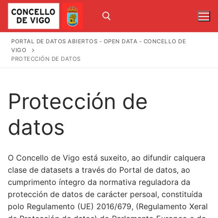
Saltar
ao
contido
PORTAL DE DATOS ABIERTOS - OPEN DATA - CONCELLO DE
VIGO
Buscar por:
PROTECCIÓN DE DATOS
Buscar
Protección de
por:
datos
Inicio
O Concello de Vigo está suxeito, ao difundir calquera
Catálogo
clase de datasets a través do Portal de datos, ao
Mapas
cumprimento íntegro da normativa reguladora da
protección de datos de carácter persoal, constituída
Uso de datos
polo Regulamento (UE) 2016/679, (Regulamento Xeral