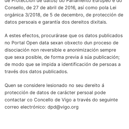
de Protección de datos) do Parlamento Europeo e do
Condicións de uso
Innovación
Consello, de 27 de abril de 2016, así como pola Lei
orgánica 3/2018, de 5 de decembro, de protección de
Aplicaciones y Visualizadores
Vigo Cidade da Ciencia e da Innovación
Acerca de
datos persoais e garantía dos dereitos dixitais.
Desarrolladores
O Concello de Vigo e a Innovación
Plan Municipal de impulso da reutilización da
Idiomas:
A estes efectos, procurárase que os datos publicados
información
Aviso Legal
App “Vigo”
Galego
no Portal Open data sexan obxecto dun proceso de
Accesibilidade
disociación non reversible e anonimización sempre
Solicitude de Datos Abertos
Vigo 25 AI – Buscador, asistente, chatbot e
Español
que sexa posible, de forma previa á súa publicación;
recomendador con Intelixencia Artificial do
Protección de datos
de modo que se impida a identificación de persoas a
Concello de Vigo
través dos datos publicados.
Política sobre cookies
Xemelgo dixital de Vigo
Quen se considere lesionado no seu dereito á
Acerca de
protección de datos de carácter persoal pode
Plataforma smart city VCI+ 2.0
contactar co Concello de Vigo a través do seguinte
correo electrónico: dpd@vigo.org